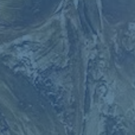
Oliva Jems
UX Designer
Jacob Gomez
Designer